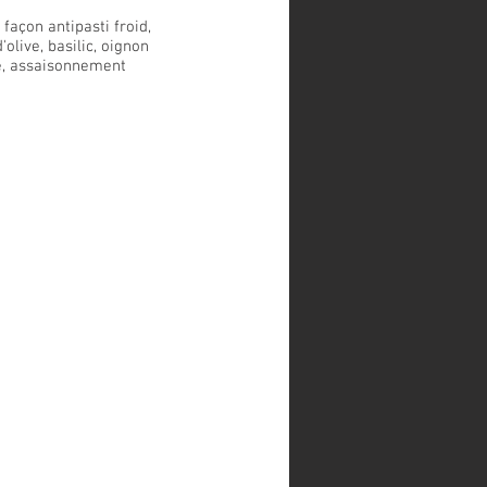
açon antipasti froid,
'olive, basilic, oignon
he, assaisonnement