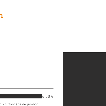
Viande
Galerie
Événements
6,50 €
c, chiffonnade de jambon