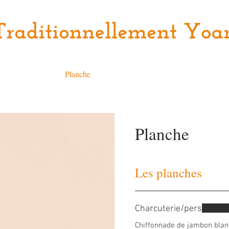
aiteur à la carte
Planche
Salade
Tarte fine
Plats
Planche
Les planches
Charcuterie/pers
Chiffonnade de jambon blan