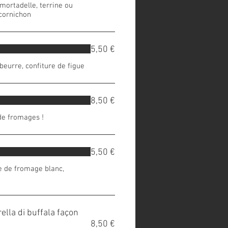
 mortadelle, terrine ou
 cornichon
5,50 €
eurre, confiture de figue
8,50 €
de fromages !
5,50 €
 de fromage blanc,
ella di buffala façon
8,50 €