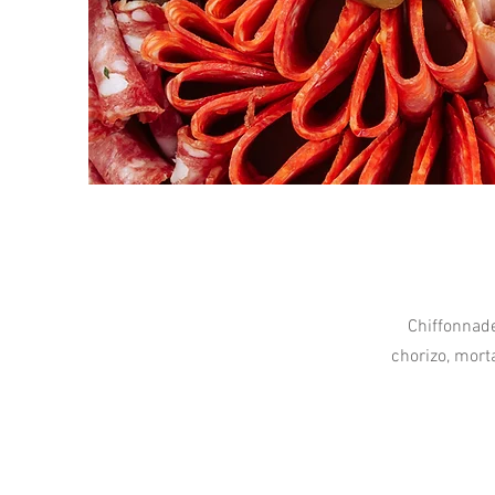
Chiffonnade
chorizo, morta