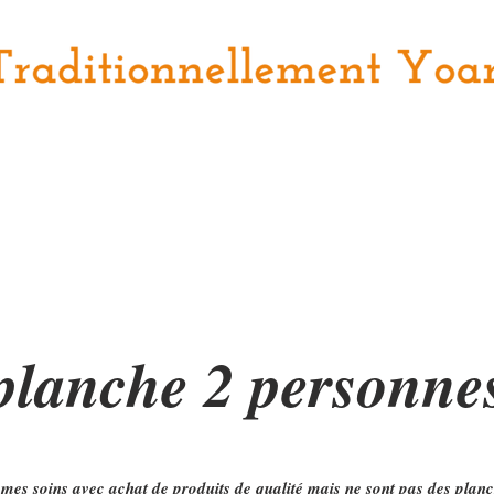
aiteur à la carte
Planche
Salade
Tarte fine
Plats
planche 2 personne
 mes soins avec achat de produits de q
ualité mais ne sont pas des pla