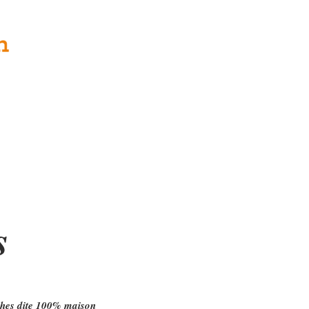
Viande
Galerie
Événements
s
nches dite 100% maison