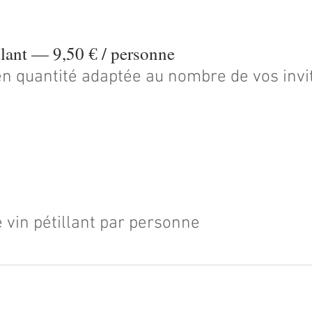
llant — 9,50 € / personne
n quantité adaptée au nombre de vos invit
 vin pétillant par personne
Yoan Lelong EI – Traditionnellement Yoan
SIREN : 911 009 835