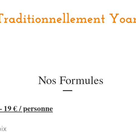
aiteur à la carte
Planche
Salade
Tarte fine
Plats
Nos Formules
 19 € / personne
oix