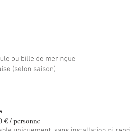
oule ou bille de meringue
ise (selon saison)
s
60 € / personne
able uniquement, sans installation ni repri