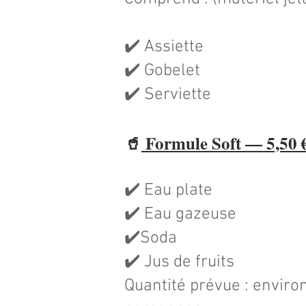
✔️ Assiette
✔️ Gobelet
✔️ Serviette
🥤
Formule Soft — 5,50 €
✔️ Eau plate
✔️ Eau gazeuse
✔️Soda
✔️ Jus de fruits
Quantité prévue : environ 