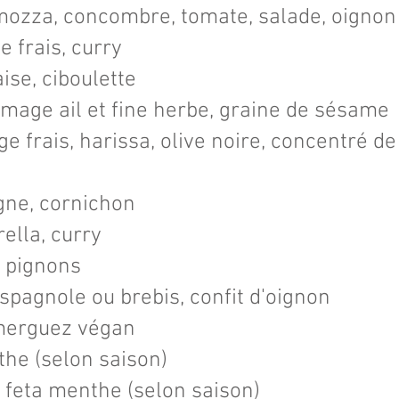
mozza, concombre, tomate, salade, oignon 
 frais, curry
se, ciboulette
mage ail et fine herbe, graine de sésame
e frais, harissa, olive noire, concentré d
gne, cornichon
ella, curry
& pignons
spagnole ou brebis, confit d'oignon
 merguez végan
the (selon saison)
 feta menthe (selon saison)