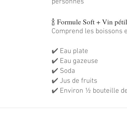
personnes
🍾 Formule Soft + Vin péti
Comprend les boissons e
✔️ Eau plate
✔️ Eau gazeuse
✔️ Soda
✔️ Jus de fruits
✔️ Environ ½ bouteille de