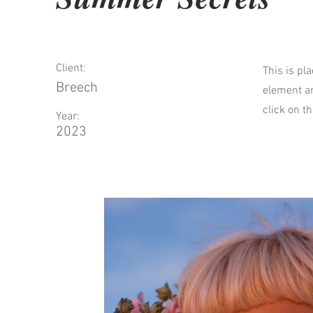
Client:
This is pl
Breech
element an
click on t
Year:
2023