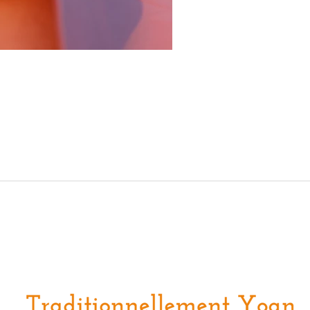
Yoan Lelong EI – Traditionnellement Yoan
SIREN : 911 009 835
SIRET : 911 009 835 00016
17 rue des Pinsons, 91420 Morangis